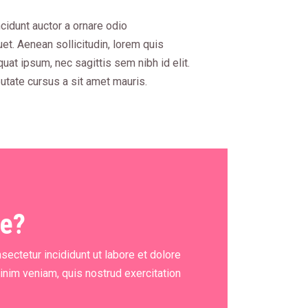
ncidunt auctor a ornare odio
quet. Aenean sollicitudin, lorem quis
uat ipsum, nec sagittis sem nibh id elit.
utate cursus a sit amet mauris.
ce?
sectetur incididunt ut labore et dolore
inim veniam, quis nostrud exercitation