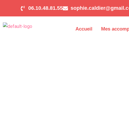
Aller
06.10.48.81.55
sophie.caldier@gmail.
au
contenu
Accueil
Mes accom