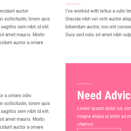
incidunt auctor
I’ve worked with tellus a odio ti
n sollicitudin, lorem quis
Gravida nibh vel velit auctor ali
sagittis sem nibh id elit.
bibendum auctor, nisi elit conseq
sit amet mauris. Morbi
Duis sed odio sit amet nibh vulp
cidunt auctor a ornare
Need Advi
tor a ornare odio
n sollicitudin, lorem quis
Lorem ipsum dolor sit, con
sagittis sem nibh id elit.
magna aliqua ut enim ad m
sit amet mauris. Morbi
ullamco.
cidunt auctor a ornare