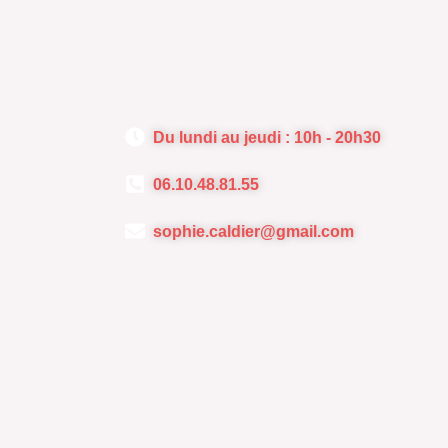
Du lundi au jeudi : 10h - 20h30
06.10.48.81.55
sophie.caldier@gmail.com