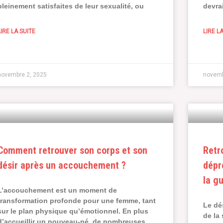
pleinement satisfaites de leur sexualité, ou
devra
LIRE LA SUITE
LIRE L
novembre 2, 2025
novemb
Comment retrouver son corps et son
Retr
désir après un accouchement ?
dépr
la g
L’accouchement est un moment de
transformation profonde pour une femme, tant
Le dés
sur le plan physique qu’émotionnel. En plus
de la
d’accueillir un nouveau-né, de nombreuses