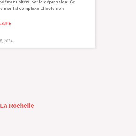
ndément altéré par la dépression. Ce
le mental complexe affecte non
A SUITE
 25, 2024
 La Rochelle