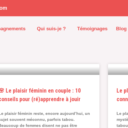
com
pagnements
Qui suis-je ?
Témoignages
Blog
🌸 Le plaisir féminin en couple : 10
Le p
conseils pour (ré)apprendre à jouir
conn
Le plaisir féminin reste, encore aujourd’hui, un
Le pl
sujet souvent méconnu, parfois tabou.
mystè
Beaucoup de femmes disent ne pas être
tabou