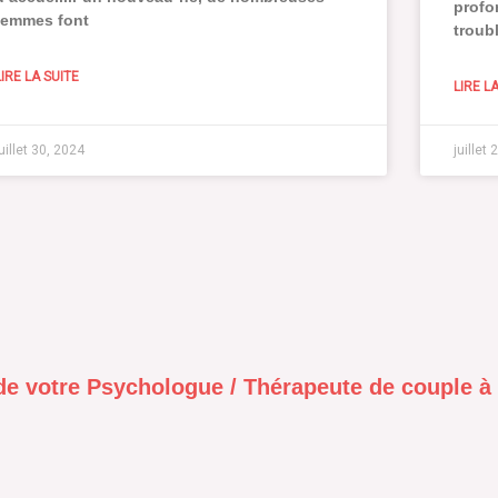
profo
femmes font
troub
LIRE LA SUITE
LIRE L
juillet 30, 2024
juillet
de votre Psychologue / Thérapeute de couple à