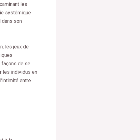
examinant les
pie systémique
l dans son
n, les jeux de
miques
s façons de se
r les individus en
’intimité entre