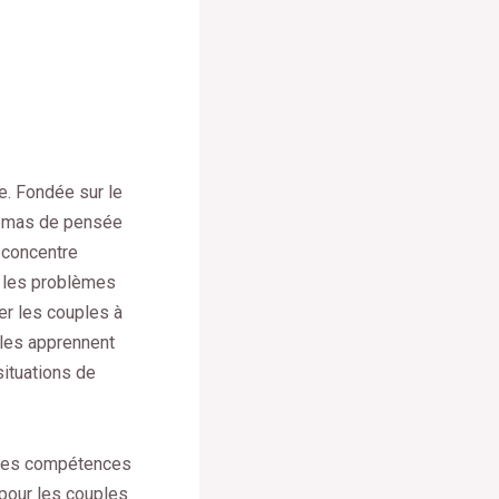
e. Fondée sur le
chémas de pensée
e concentre
t les problèmes
er les couples à
ples apprennent
situations de
r les compétences
 pour les couples