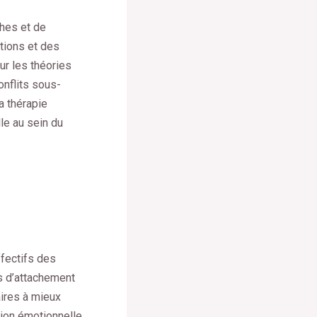
ches et de
ctions et des
ur les théories
onflits sous-
a thérapie
le au sein du
ffectifs des
es d’attachement
aires à mieux
ion émotionnelle.