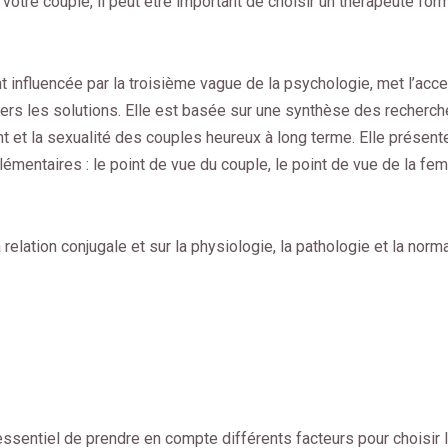
tre couple, il peut être important de choisir un thérapeute form
t influencée par la troisième vague de la psychologie, met l’acce
vers les solutions. Elle est basée sur une synthèse des recherc
t et la sexualité des couples heureux à long terme. Elle présen
émentaires : le point de vue du couple, le point de vue de la fem
elation conjugale et sur la physiologie, la pathologie et la norma
essentiel de prendre en compte différents facteurs pour choisir 