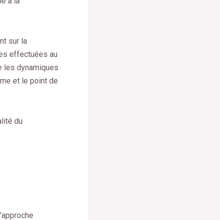
é à la
nt sur la
hes effectuées au
te les dynamiques
me et le point de
lité du
l’approche