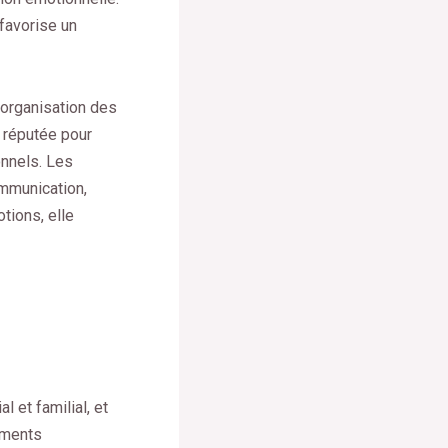
 favorise un
éorganisation des
t réputée pour
onnels. Les
ommunication,
tions, elle
 et familial, et
ements