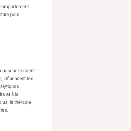
u comportement
cturé pour
 qui sous-tendent
, influencent les
alytiques
s et à la
lus, la thérapie
les.